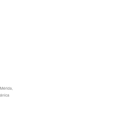
 Mérida,
cánica