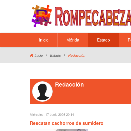
Inicio
Mérida
Estado
P
Inicio
Estado
Redacción
Redacción
Miércoles, 17 Junio 2026 20:14
Rescatan cachorros de sumidero