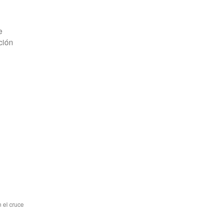
e
ción
 el cruce