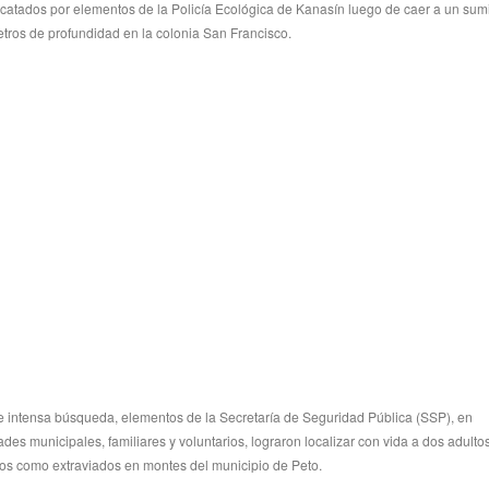
scatados por elementos de la Policía Ecológica de Kanasín luego de caer a un sum
ros de profundidad en la colonia San Francisco.
Investiga
hallado e
1 year ago
El menor Lion
padres como 
pasado sábad
 intensa búsqueda, elementos de la Secretaría de Seguridad Pública (SSP), en
des municipales, familiares y voluntarios, lograron localizar con vida a dos adult
os como extraviados en montes del municipio de Peto.