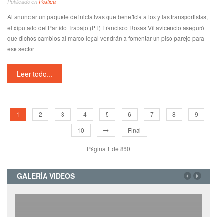
Publicado en
Política
Al anunciar un paquete de iniciativas que beneficia a los y las transportistas,
el diputado del Partido Trabajo (PT) Francisco Rosas Villavicencio aseguró
que dichos cambios al marco legal vendrán a fomentar un piso parejo para
ese sector
Leer todo...
1
2
3
4
5
6
7
8
9
10
Final
Página 1 de 860
GALERÍA VIDEOS