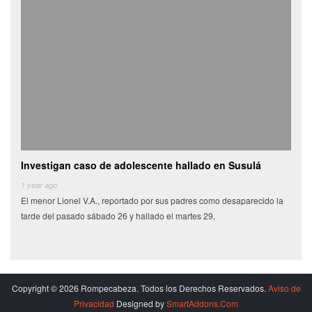
Investigan caso de adolescente hallado en Susulá
Cami
de
1 year ago
El menor Lionel V.A., reportado por sus padres como desaparecido la
6 yea
tarde del pasado sábado 26 y hallado el martes 29,
Miles
munic
Copyright © 2026 Rompecabeza. Todos los Derechos Reservados.
Aviso de
Privacidad
Designed by
SmartAddons.Com