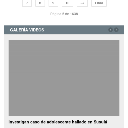
7
8
9
10
Final
Página 5 de 1638
GALERÍA VIDEOS
Investigan caso de adolescente hallado en Susulá
Cami
de