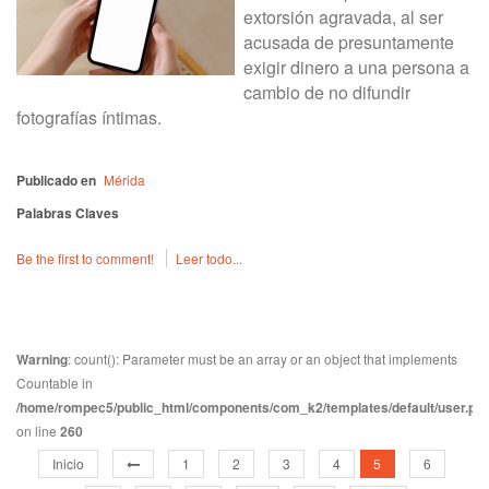
extorsión agravada, al ser
acusada de presuntamente
exigir dinero a una persona a
cambio de no difundir
fotografías íntimas.
Publicado en
Mérida
Palabras Claves
Be the first to comment!
Leer todo...
Warning
: count(): Parameter must be an array or an object that implements
Countable in
/home/rompec5/public_html/components/com_k2/templates/default/user.ph
on line
260
Inicio
1
2
3
4
5
6