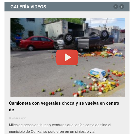
GALERÍA VIDEOS
 vegetales choca y se vuelva en centro
Video: Alcoholizado su
después
6 years ago
 frutas y verduras que tenían como destino el
Tras una persecución, eleme
l se perdieron en un siniestro vial
Publica (SSP) detuvieron a u