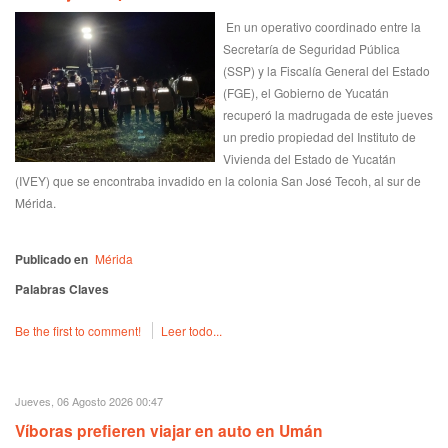
En un operativo coordinado entre la
Secretaría de Seguridad Pública
(SSP) y la Fiscalía General del Estado
(FGE), el Gobierno de Yucatán
recuperó la madrugada de este jueves
un predio propiedad del Instituto de
Vivienda del Estado de Yucatán
(IVEY) que se encontraba invadido en la colonia San José Tecoh, al sur de
Mérida.
Publicado en
Mérida
Palabras Claves
Be the first to comment!
Leer todo...
Jueves, 06 Agosto 2026 00:47
Víboras prefieren viajar en auto en Umán