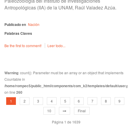
Paleozoología del Instituto de Investigaciones
Antropológicas (IIA) de la UNAM, Raúl Valadez Azúa.
Publicado en
Nación
Palabras Claves
Be the first to comment!
Leer todo...
Warning
: count(): Parameter must be an array or an object that implements
Countable in
/home/rompec5/public_html/components/com_k2/templates/default/user.ph
on line
260
1
2
3
4
5
6
7
8
9
10
Final
Página 1 de 1639