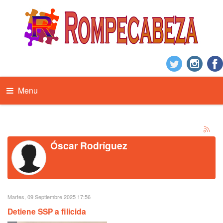
Menu
Óscar Rodríguez
Martes, 09 Septiembre 2025 17:56
Detiene SSP a filicida