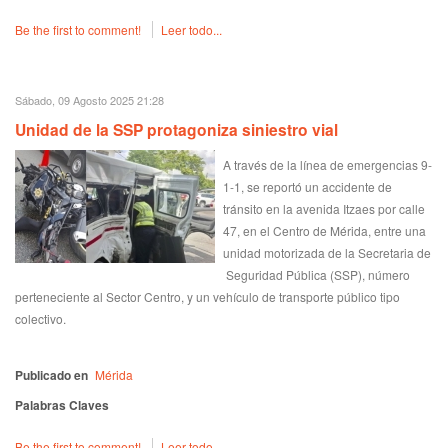
Be the first to comment!
Leer todo...
Sábado, 09 Agosto 2025 21:28
Unidad de la SSP protagoniza siniestro vial
A través de la línea de emergencias 9-
1-1, se reportó un accidente de
tránsito en la avenida Itzaes por calle
47, en el Centro de Mérida, entre una
unidad motorizada de la Secretaria de
Seguridad Pública (SSP), número
perteneciente al Sector Centro, y un vehículo de transporte público tipo
colectivo.
Publicado en
Mérida
Palabras Claves
Be the first to comment!
Leer todo...