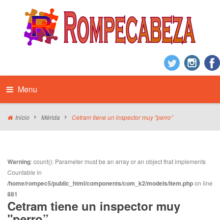
Menu
Inicio
Mérida
Cetram tiene un inspector muy "perro”
Warning
: count(): Parameter must be an array or an object that implements
Countable in
/home/rompec5/public_html/components/com_k2/models/item.php
on line
881
Cetram tiene un inspector muy
"perro”