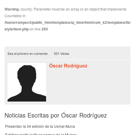
Warning
: count(): Parameter must be an array or an object that implements
Countable in
/home/rompec5/public_html/templates/sj_time/html/com_k2/templates/listin
style/item.php
on line
293
Sea el primero en comentar
531 Vistas
Óscar Rodríguez
Noticias Escritas por Óscar Rodríguez
Presentan la 54 edición de la Uxmal-Muna
Exhiben gasto inútil en parque de la Mulsay