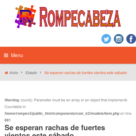
Menu
Inicio
Estado
Se esperan rachas de fuertes vientos este sábado
Warning
: count(): Parameter must be an array or an object that implements
Countable in
/home/rompec5/public_html/components/com_k2/models/item.php
on line
881
Se esperan rachas de fuertes
vientos este sábado