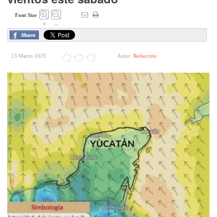
Font Size
+
–
13 Marzo 2025
Autor
Redacción