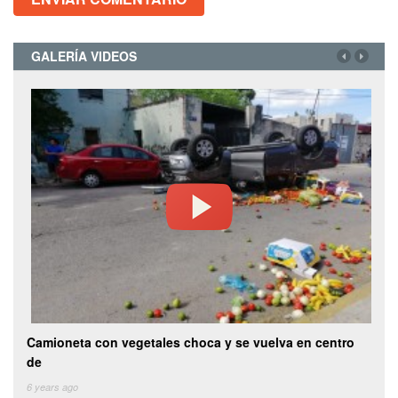
GALERÍA VIDEOS
Camioneta con vegetales choca y se vuelva en centro
Vide
de
des
o la
6 years ago
6 yea