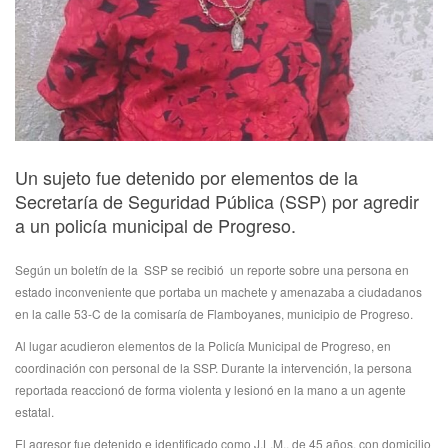
Un sujeto fue detenido por elementos de la
Secretaría de Seguridad Pública (SSP) por agredir
a un policía municipal de Progreso.
Según un boletín de la SSP se recibió un reporte sobre una persona en
estado inconveniente que portaba un machete y amenazaba a ciudadanos
en la calle 53-C de la comisaría de Flamboyanes, municipio de Progreso.
Al lugar acudieron elementos de la Policía Municipal de Progreso, en
coordinación con personal de la SSP. Durante la intervención, la persona
reportada reaccionó de forma violenta y lesionó en la mano a un agente
estatal.
El agresor fue detenido e identificado como J.L.M., de 45 años, con domicilio