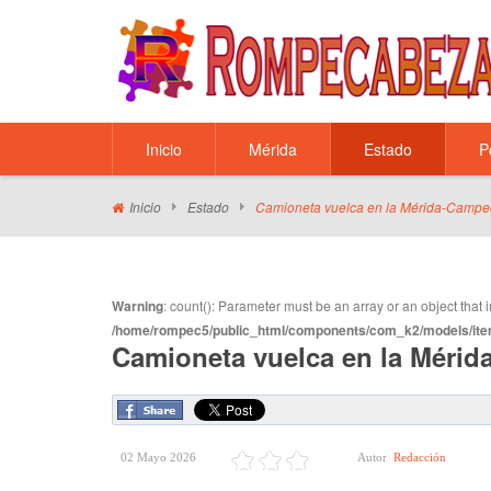
Inicio
Mérida
Estado
P
Inicio
Estado
Camioneta vuelca en la Mérida-Camp
Warning
: count(): Parameter must be an array or an object tha
/home/rompec5/public_html/components/com_k2/models/ite
Camioneta vuelca en la Méri
02 Mayo 2026
Autor
Redacción