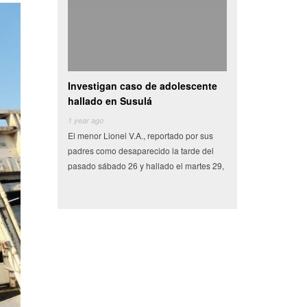
Investigan caso de adolescente
Camioneta con vegetales choca
hallado en Susulá
se vuelva en centro de
1 year ago
6 years ago
El menor Lionel V.A., reportado por sus
Miles de pesos en frutas y verduras que
padres como desaparecido la tarde del
tenían como destino el municipio de
pasado sábado 26 y hallado el martes 29,
Conkal se perdieron en un siniestro vial