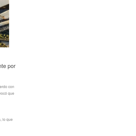
nte por
uerdo con
ovocó que
, lo que