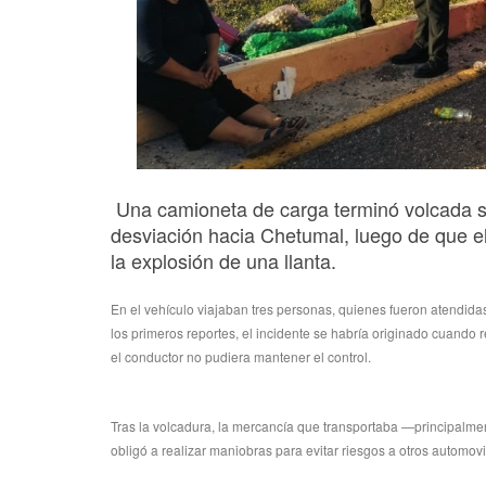
Una camioneta de carga terminó volcada so
desviación hacia Chetumal, luego de que el
la explosión de una llanta.
En el vehículo viajaban tres personas, quienes fueron atendida
los primeros reportes, el incidente se habría originado cuando 
el conductor no pudiera mantener el control.
Tras la volcadura, la mercancía que transportaba —principalmen
obligó a realizar maniobras para evitar riesgos a otros automovil