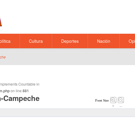
olítica
Cultura
Deportes
Nación
Opi
eche
t implements Countable in
m.php
on line
881
da-Campeche
Font Size
+
–