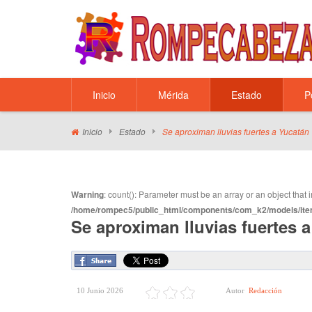
Inicio
Mérida
Estado
P
Inicio
Estado
Se aproximan lluvias fuertes a Yucatán
Warning
: count(): Parameter must be an array or an object tha
/home/rompec5/public_html/components/com_k2/models/ite
Se aproximan lluvias fuertes 
10 Junio 2026
Autor
Redacción