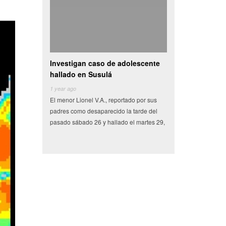
Investigan caso de adolescente
Camioneta con vegetales c
hallado en Susulá
se vuelva en centro de
1 year ago
6 years ago
El menor Lionel V.A., reportado por sus
Miles de pesos en frutas y verdura
padres como desaparecido la tarde del
tenían como destino el municipio 
pasado sábado 26 y hallado el martes 29,
Conkal se perdieron en un siniestro