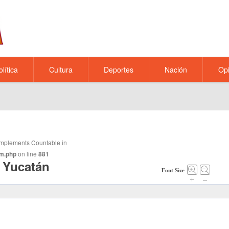
olítica
Cultura
Deportes
Nación
Opi
t implements Countable in
m.php
on line
881
a Yucatán
Font Size
+
–