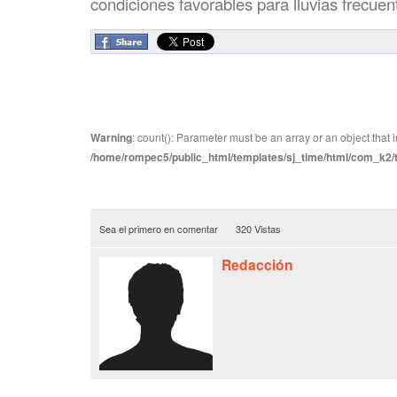
condiciones favorables para lluvias frecuen
Warning
: count(): Parameter must be an array or an object tha
/home/rompec5/public_html/templates/sj_time/html/com_k2/te
Sea el primero en comentar
320 Vistas
Redacción