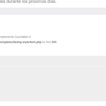
tes durante los próximos días.
t implements Countable in
mplates/listing-style/item.php
on line
293