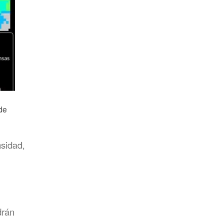
de
nsidad,
drán