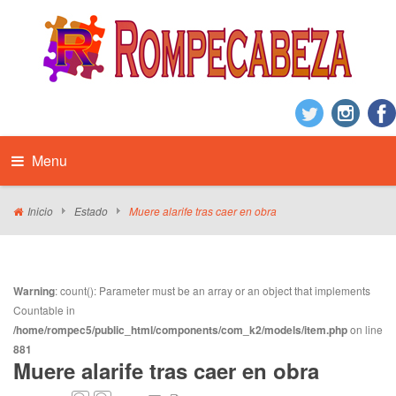
Menu
Inicio
Estado
Muere alarife tras caer en obra
Warning
: count(): Parameter must be an array or an object that implements
Countable in
/home/rompec5/public_html/components/com_k2/models/item.php
on line
881
Muere alarife tras caer en obra