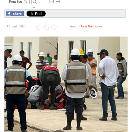
Font Size
+
–
12 Junio 2026
Autor
Óscar Rodríguez