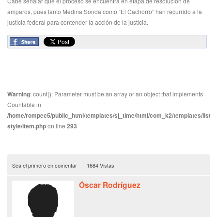
Cabe señalar que el proceso se encuentra en etapa de resolución de
amparos, pues tanto Medina Sonda como “El Cachorro“ han recurrido a la
justicia federal para contender la acción de la justicia.
Warning
: count(): Parameter must be an array or an object that implements
Countable in
/home/rompec5/public_html/templates/sj_time/html/com_k2/templates/listin
style/item.php
on line
293
Sea el primero en comentar
1684 Vistas
Óscar Rodríguez