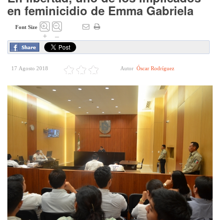
en feminicidio de Emma Gabriela
Font Size
+
–
17 Agosto 2018
Autor
Óscar Rodríguez