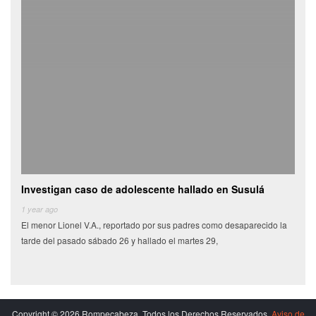
Investigan caso de adolescente hallado en Susulá
Cami
de
1 year ago
El menor Lionel V.A., reportado por sus padres como desaparecido la
6 yea
tarde del pasado sábado 26 y hallado el martes 29,
Miles
munic
Copyright © 2026 Rompecabeza. Todos los Derechos Reservados.
Aviso de