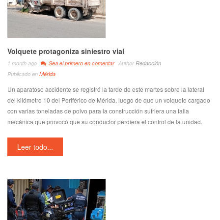
Volquete protagoniza siniestro vial
1 month ago
Sea el primero en comentar
Author
Redacción
Publicado en
Mérida
Un aparatoso accidente se registró la tarde de este martes sobre la lateral
del kilómetro 10 del Periférico de Mérida, luego de que un volquete cargado
con varias toneladas de polvo para la construcción sufriera una falla
mecánica que provocó que su conductor perdiera el control de la unidad.
Leer todo...