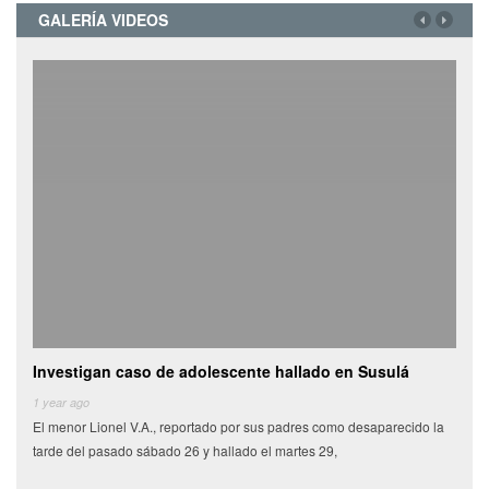
GALERÍA VIDEOS
Investigan caso de adolescente hallado en Susulá
Cami
de
1 year ago
El menor Lionel V.A., reportado por sus padres como desaparecido la
6 yea
tarde del pasado sábado 26 y hallado el martes 29,
Miles
munic