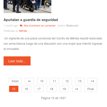
Apuñalan a guardia de seguridad
1 month ago
Sea el primero en comentar
Author
Redacción
Publicado en
Mérida
Un vigilante de una plaza comercial del Centro de Mérida resultó lesionado
con arma blanca luego de una discusión con una mujer que intentó ingresar
al inmueble.
Leer todo...
Inicio
10
11
12
13
14
15
16
17
18
19
Final
Página 15 de 1637