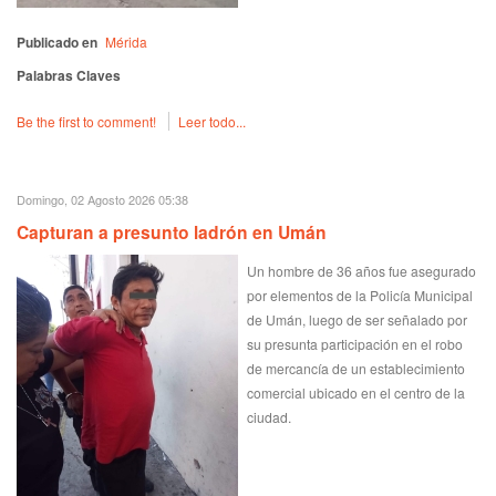
Publicado en
Mérida
Palabras Claves
Be the first to comment!
Leer todo...
Domingo, 02 Agosto 2026 05:38
Capturan a presunto ladrón en Umán
Un hombre de 36 años fue asegurado
por elementos de la Policía Municipal
de Umán, luego de ser señalado por
su presunta participación en el robo
de mercancía de un establecimiento
comercial ubicado en el centro de la
ciudad.