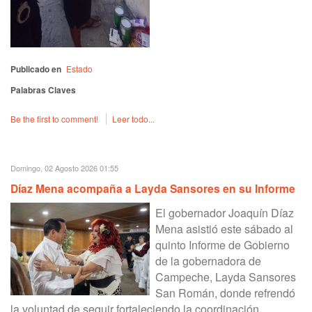
Publicado en
Estado
Palabras Claves
Be the first to comment!
Leer todo...
Domingo, 02 Agosto 2026 01:55
Díaz Mena acompaña a Layda Sansores en su Informe
El gobernador Joaquín Díaz
Mena asistió este sábado al
quinto Informe de Gobierno
de la gobernadora de
Campeche, Layda Sansores
San Román, donde refrendó
la voluntad de seguir fortaleciendo la coordinación