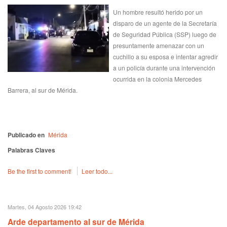
Un hombre resultó herido por un
disparo de un agente de la Secretaría
de Seguridad Pública (SSP) luego de
presuntamente amenazar con un
cuchillo a su esposa e intentar agredir
a un policía durante una intervención
ocurrida en la colonia Mercedes
Barrera, al sur de Mérida.
Publicado en
Mérida
Palabras Claves
Be the first to comment!
Leer todo...
Martes, 04 Agosto 2026 19:42
Arde departamento al sur de Mérida