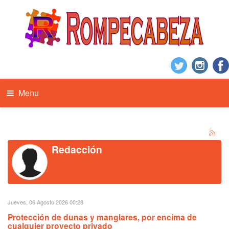
Menu
Redacción
Jueves, 06 Agosto 2026 00:28
Protección de dunas y manglares, por encima de
cualquier proyecto privado