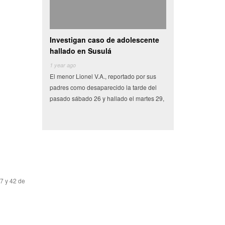
Investigan caso de adolescente
Camioneta con vegetales choc
hallado en Susulá
se vuelva en centro de
1 year ago
6 years ago
El menor Lionel V.A., reportado por sus
Miles de pesos en frutas y verduras qu
padres como desaparecido la tarde del
tenían como destino el municipio de
pasado sábado 26 y hallado el martes 29,
Conkal se perdieron en un siniestro via
97 y 42 de