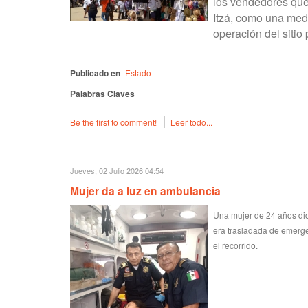
los vendedores que 
Itzá, como una medi
operación del sitio 
Publicado en
Estado
Palabras Claves
Be the first to comment!
Leer todo...
Jueves, 02 Julio 2026 04:54
Mujer da a luz en ambulancia
Una mujer de 24 años dio
era trasladada de emergen
el recorrido.