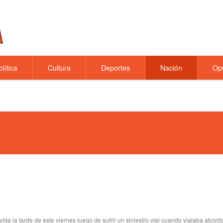
olítica
Cultura
Deportes
Nación
Opi
vida la tarde de este viernes luego de sufrir un siniestro vial cuando viajaba abord