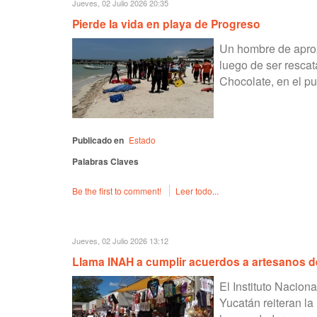
Jueves, 02 Julio 2026 20:35
Pierde la vida en playa de Progreso
Un hombre de aprox
luego de ser resca
Chocolate, en el pu
Publicado en
Estado
Palabras Claves
Be the first to comment!
Leer todo...
Jueves, 02 Julio 2026 13:12
Llama INAH a cumplir acuerdos a artesanos 
El Instituto Nacion
Yucatán reiteran la