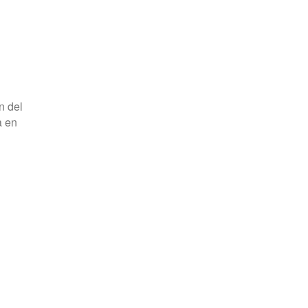
n del
a en