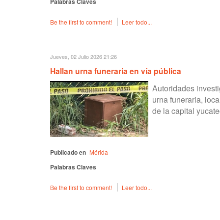
Palabras Claves
Be the first to comment!
Leer todo...
Jueves, 02 Julio 2026 21:26
Hallan urna funeraria en vía pública
Autoridades invest
urna funeraria, loca
de la capital yucate
Publicado en
Mérida
Palabras Claves
Be the first to comment!
Leer todo...