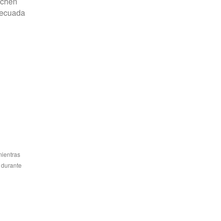
ichén
adecuada
mientras
ó durante