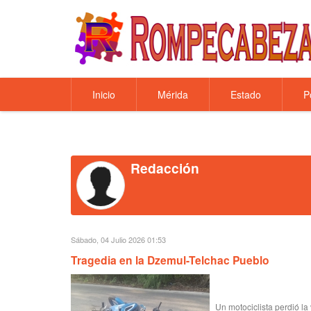
Inicio
Mérida
Estado
P
Redacción
Sábado, 04 Julio 2026 01:53
Tragedia en la Dzemul-Telchac Pueblo
Un motociclista perdió la 