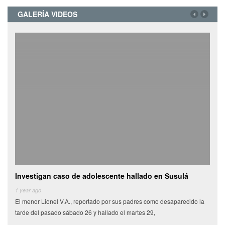
GALERÍA VIDEOS
Investigan caso de adolescente hallado en Susulá
Cami
de
1 year ago
El menor Lionel V.A., reportado por sus padres como desaparecido la
6 yea
tarde del pasado sábado 26 y hallado el martes 29,
Miles
munic