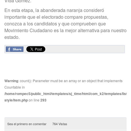
Vida Gómez.
En esta etapa, la abanderada naranja consideró
importante que el electorado compare propuestas,
conozca a los candidatos y que comprueben que
Movimiento Ciudadano es la mejor alternativa para nuestro
estado.
Warning
: count(): Parameter must be an array or an object that implements
Countable in
/home/rompec5/public_html/templates/sj_time/html/com_k2/templates/listin
style/item.php
on line
293
Sea el primero en comentar
764 Vistas