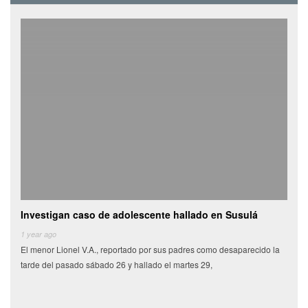
Investigan caso de adolescente hallado en Susulá
Cami
de
1 year ago
El menor Lionel V.A., reportado por sus padres como desaparecido la
6 yea
tarde del pasado sábado 26 y hallado el martes 29,
Miles
munic