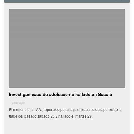
Investigan caso de adolescente hallado en Susulá
Cami
de
1 year ago
El menor Lionel V.A., reportado por sus padres como desaparecido la
6 yea
tarde del pasado sábado 26 y hallado el martes 29,
Miles
munic