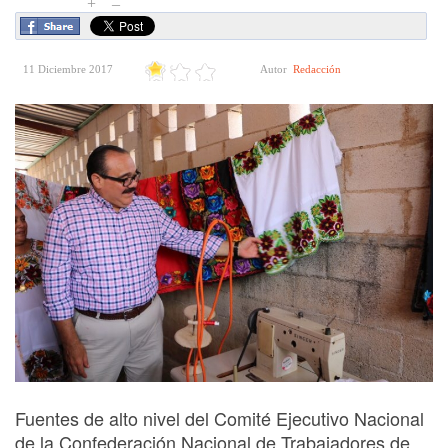
+
–
11 Diciembre 2017
Autor
Redacción
Fuentes de alto nivel del Comité Ejecutivo Nacional
de la Confederación Nacional de Trabajadores de