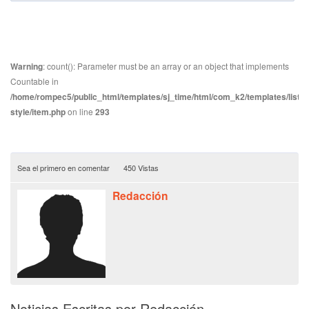
Warning
: count(): Parameter must be an array or an object that implements
Countable in
/home/rompec5/public_html/templates/sj_time/html/com_k2/templates/listin
style/item.php
on line
293
Sea el primero en comentar
450 Vistas
Redacción
Noticias Escritas por Redacción