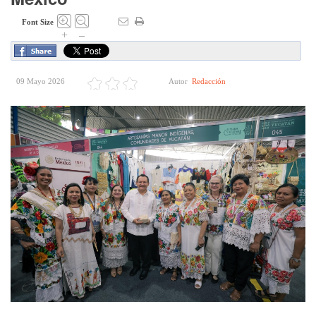
Font Size
+
–
09 Mayo 2026
Autor
Redacción