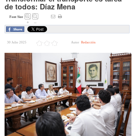
de todos: Díaz Mena
Font Size
+
–
30 Julio 2025
Autor
Redacción