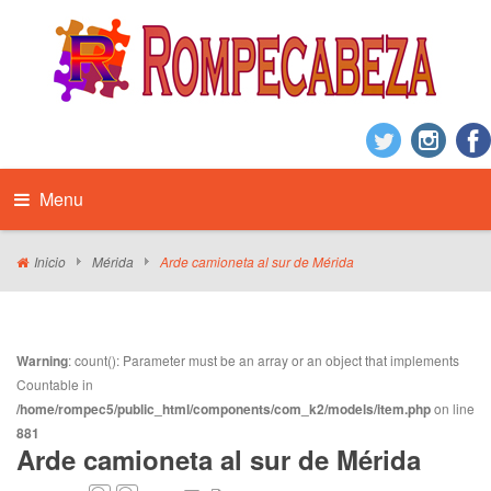
Menu
Inicio
Mérida
Arde camioneta al sur de Mérida
Warning
: count(): Parameter must be an array or an object that implements
Countable in
/home/rompec5/public_html/components/com_k2/models/item.php
on line
881
Arde camioneta al sur de Mérida