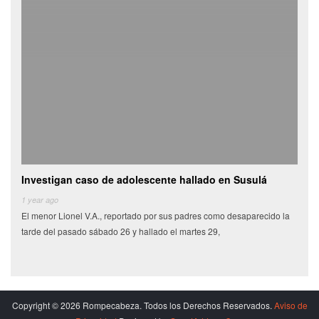
Investigan caso de adolescente hallado en Susulá
Cami
de
1 year ago
El menor Lionel V.A., reportado por sus padres como desaparecido la
6 yea
tarde del pasado sábado 26 y hallado el martes 29,
Miles
munic
Copyright © 2026 Rompecabeza. Todos los Derechos Reservados.
Aviso de