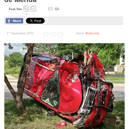
Font Size
+
–
17 Septiembre 2025
Autor
Redacción