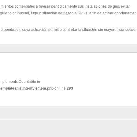
imientos comerciales a revisar periódicamente sus instalaciones de gas, evitar
ier olor inusual, fuga o situación de riesgo al 9-1-1, a fin de activar oportunamen
de bomberos, cuya actuación permitió controlar la situación sin mayores consecue
t implements Countable in
mplates/listing-style/item.php
on line
293