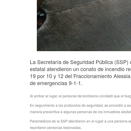
La Secretaría de Seguridad Pública (SSP)
estatal atendieron un conato de incendio re
19 por 10 y 12 del Fraccionamiento Alessia
de emergencias 9-1-1.
Al arribar al lugar, el personal de bomberos constató que el fu
En seguimiento a los protocolos de seguridad, se procedió a ase
manera preventiva a algunas personas de los inmuebles aledaño
Paramédicos de la SSP atendieron en el lugar a una persona que
reportaron personas lesionadas.