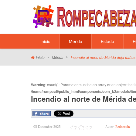
Inicio
Mérida
Estado
P
Inicio
Mérida
Incendio al norte de Mérida deja daños
Warning
: count(): Parameter must be an array or an object tha
/home/rompec5/public_html/components/com_k2/models/ite
Incendio al norte de Mérida d
05 Diciembre 2025
Autor
Redacción