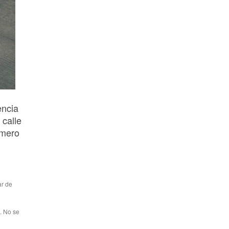
encia
 calle
úmero
ar de
. No se