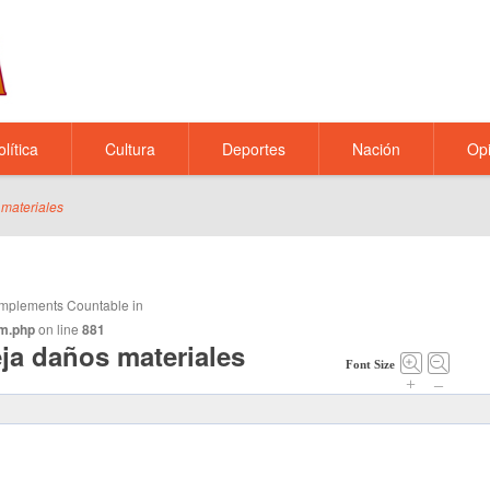
olítica
Cultura
Deportes
Nación
Opi
 materiales
t implements Countable in
m.php
on line
881
eja daños materiales
Font Size
+
–