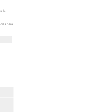
te la
ncias para