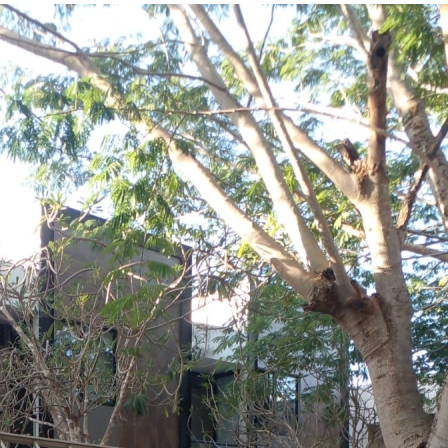
Investigan 
hallado en 
1 year ago
El menor Lionel
padres como de
pasado sábado 