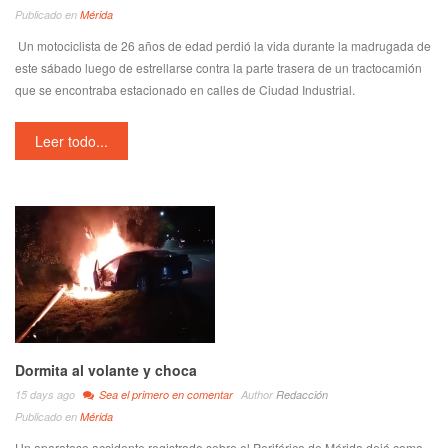
Publicado en
Mérida
Un motociclista de 26 años de edad perdió la vida durante la madrugada de
este sábado luego de estrellarse contra la parte trasera de un tractocamión
que se encontraba estacionado en calles de Ciudad Industrial.
Leer todo...
Dormita al volante y choca
15 days ago
Sea el primero en comentar
Author
Redacción
Publicado en
Mérida
Un aparatoso accidente registrado sobre el Periférico de Mérida dejó como