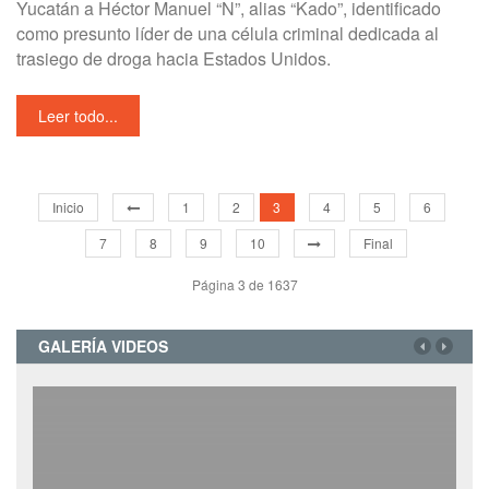
Yucatán a Héctor Manuel “N”, alias “Kado”, identificado
como presunto líder de una célula criminal dedicada al
trasiego de droga hacia Estados Unidos.
Leer todo...
Inicio
1
2
3
4
5
6
7
8
9
10
Final
Página 3 de 1637
GALERÍA VIDEOS