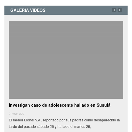
GALERÍA VIDEOS
Investigan caso de adolescente hallado en Susulá
Cami
de
1 year ago
El menor Lionel V.A., reportado por sus padres como desaparecido la
6 yea
tarde del pasado sábado 26 y hallado el martes 29,
Miles