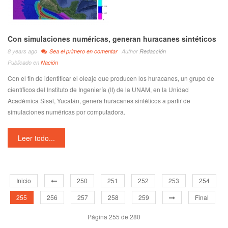
Con simulaciones numéricas, generan huracanes sintéticos
8 years ago
Sea el primero en comentar
Author
Redacción
Publicado en
Nación
Con el fin de identificar el oleaje que producen los huracanes, un grupo de
científicos del Instituto de Ingeniería (II) de la UNAM, en la Unidad
Académica Sisal, Yucatán, genera huracanes sintéticos a partir de
simulaciones numéricas por computadora.
Leer todo...
Inicio
250
251
252
253
254
255
256
257
258
259
Final
Página 255 de 280