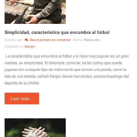
Simplicidad, característica que encumbra al fútbol
8 years ago
Sea el primero en comentar
Author
Redacción
Publicado en
Nación
La característica que encumbra al fútbol y lo hace muy popular es, en gran
medida, su simplicidad. El balompié, como tal, es tan lúdico que puede
jugarse con cualquier tipo de instrumento que simule una pelota, como la
lata de una bebida, señaló Sergio Varela Hernández, socioantropólogo del
deporte de la UNAM.
Leer todo...