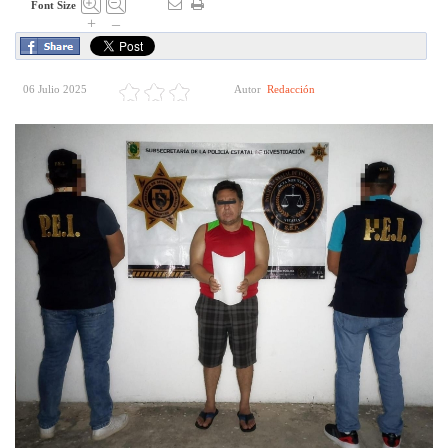
Font Size
+
–
06 Julio 2025
Autor
Redacción