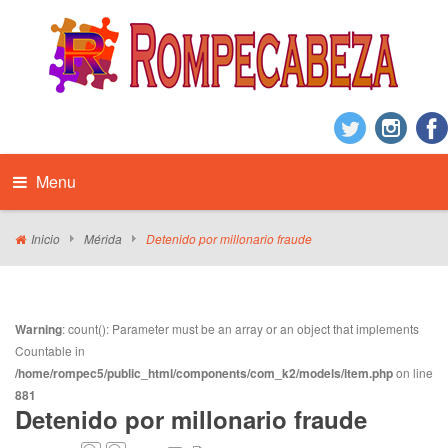
Menu
Inicio
Mérida
Detenido por millonario fraude
Warning
: count(): Parameter must be an array or an object that implements
Countable in
/home/rompec5/public_html/components/com_k2/models/item.php
on line
881
Detenido por millonario fraude