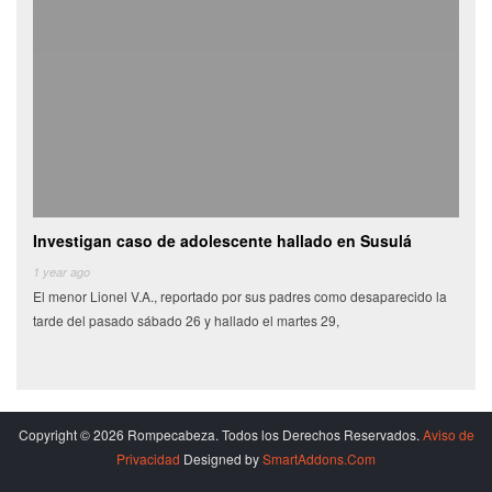
Investigan caso de adolescente hallado en Susulá
Cami
de
1 year ago
El menor Lionel V.A., reportado por sus padres como desaparecido la
6 yea
tarde del pasado sábado 26 y hallado el martes 29,
Miles
munic
Copyright © 2026 Rompecabeza. Todos los Derechos Reservados.
Aviso de
Privacidad
Designed by
SmartAddons.Com