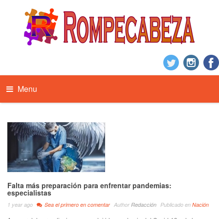
Menu
Falta más preparación para enfrentar pandemias:
especialistas
1 year ago
Sea el primero en comentar
Author
Redacción
Publicado en
Nación