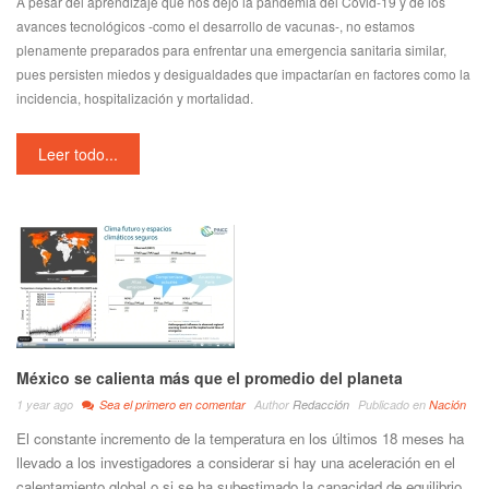
A pesar del aprendizaje que nos dejó la pandemia del Covid-19 y de los
avances tecnológicos -como el desarrollo de vacunas-, no estamos
plenamente preparados para enfrentar una emergencia sanitaria similar,
pues persisten miedos y desigualdades que impactarían en factores como la
incidencia, hospitalización y mortalidad.
Leer todo...
México se calienta más que el promedio del planeta
1 year ago
Sea el primero en comentar
Author
Redacción
Publicado en
Nación
El constante incremento de la temperatura en los últimos 18 meses ha
llevado a los investigadores a considerar si hay una aceleración en el
calentamiento global o si se ha subestimado la capacidad de equilibrio