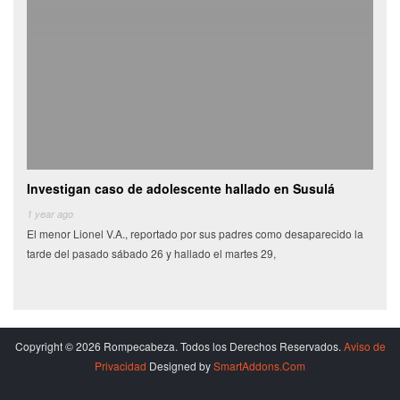
Investigan caso de adolescente hallado en Susulá
Cami
de
1 year ago
El menor Lionel V.A., reportado por sus padres como desaparecido la
6 yea
tarde del pasado sábado 26 y hallado el martes 29,
Miles
munic
Copyright © 2026 Rompecabeza. Todos los Derechos Reservados.
Aviso de
Privacidad
Designed by
SmartAddons.Com