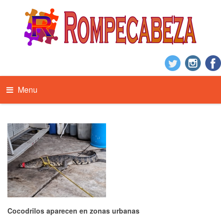
Menu
Cocodrilos aparecen en zonas urbanas