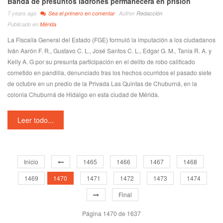
Banda de presuntos ladrones permanecerá en prisión
7 years ago
Sea el primero en comentar
Author
Redacción
Publicado en
Mérida
La Fiscalía General del Estado (FGE) formuló la imputación a los ciudadanos
Iván Aarón F. R., Gustavo C. L., José Santos C. L., Edgar G. M., Tania R. A. y
Kelly A. G por su presunta participación en el delito de robo calificado
cometido en pandilla, denunciado tras los hechos ocurridos el pasado siete
de octubre en un predio de la Privada Las Quintas de Chuburná, en la
colonia Chuburná de Hidalgo en esta ciudad de Mérida.
Leer todo...
Inicio
1465
1466
1467
1468
1469
1470
1471
1472
1473
1474
Final
Página 1470 de 1637