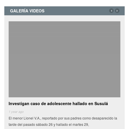
GALERÍA VIDEOS
Investigan caso de adolescente hallado en Susulá
Cami
de
1 year ago
El menor Lionel V.A., reportado por sus padres como desaparecido la
6 yea
tarde del pasado sábado 26 y hallado el martes 29,
Miles